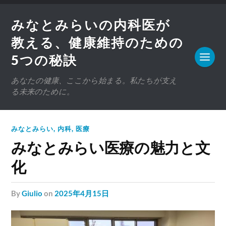
みなとみらいの内科医が
教える、健康維持のための
5つの秘訣
あなたの健康、ここから始まる。私たちが支え
る未来のために。
みなとみらい
,
内科
,
医療
みなとみらい医療の魅力と文
化
by
Giulio
on
2025年4月15日