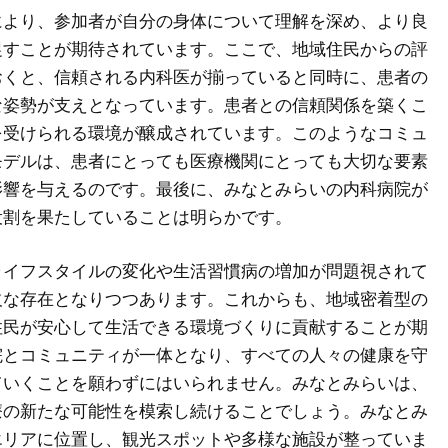
により、参加者が自分の身体について理解を深め、より良
促すことが期待されています。ここで、地域住民からの評
おくと、信頼される内科医が揃っていると同時に、患者の
な姿勢が支えとなっています。患者との信頼関係を築くこ
を受けられる環境が醸成されています。このようなコミュ
モデルは、患者にとっても医療機関にとっても大切な要素
影響を与えるのです。最後に、みなとみらいの内科病院が
役割を果たしていることは明らかです。
ライフスタイルの変化や生活習慣病の増加が問題視されて
欠な存在となりつつあります。これからも、地域密着型の
住民が安心して生活できる環境づくりに貢献することが期
院とコミュニティが一体となり、すべての人々の健康を守
ていくことを願わずにはいられません。みなとみらいは、
療の新たな可能性を模索し続けることでしょう。みなとみ
エリアに位置し、観光スポットや多様な施設が整っていま