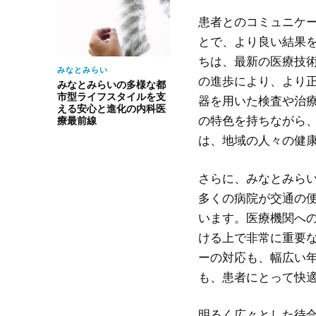
患者とのコミュニケ
とで、より良い結果
ちは、最新の医療技
みなとみらい
の進歩により、より
みなとみらいの多様な都
市型ライフスタイルを支
器を用いた検査や治
える安心と進化の内科医
の特色を持ちながら
療最前線
は、地域の人々の健
さらに、みなとみら
多くの病院が交通の
います。医療機関へ
ける上で非常に重要
ーの対応も、幅広い
も、患者にとって快
明るく広々とした待