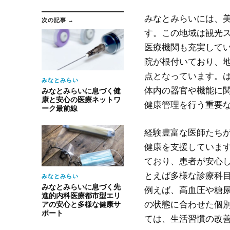
みなとみらいには、
次の記事 →
す。
この地域は観光
医療機関も充実して
院が根付いており、
点となっています。
みなとみらい
体内の器官や機能に
みなとみらいに息づく健
康と安心の医療ネットワ
健康管理を行う重要
ーク最前線
経験豊富な医師たち
健康を支援していま
ており、患者が安心
とえば多様な診療科
みなとみらい
みなとみらいに息づく先
例えば、高血圧や糖
進的内科医療都市型エリ
の状態に合わせた個
アの安心と多様な健康サ
ポート
ては、生活習慣の改