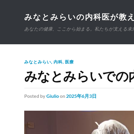
みなとみらいの内科医が教え
あなたの健康、ここから始まる。私たちが支える未
みなとみらい
,
内科
,
医療
みなとみらいでの
Posted
by
Giulio
on
2025年6月3日