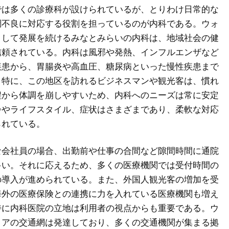
では多くの診療科が設けられているが、とりわけ日常的な
調不良に対応する役割を担っているのが内科である。ウォ
として発展を続けるみなとみらいの内科は、地域社会の健
信頼されている。内科は風邪や発熱、インフルエンザなど
疾患から、胃腸炎や高血圧、糖尿病といった慢性疾患まで
。特に、この地区を訪れるビジネスマンや観光客は、慣れ
程から体調を崩しやすいため、内科へのニーズは常に安定
齢やライフスタイル、症状はさまざまであり、柔軟な対応
られている。
な会社員の場合、出勤前や仕事の合間など隙間時間に通院
多い。それに応えるため、多くの医療機関では受付時間の
の導入が進められている。また、外国人観光客の増加を受
海外の医療保険との連携に力を入れている医療機関も増え
特に内科医院の立地は利用者の視点からも重要である。ウ
リアの交通網は発達しており、多くの交通機関が集まる拠