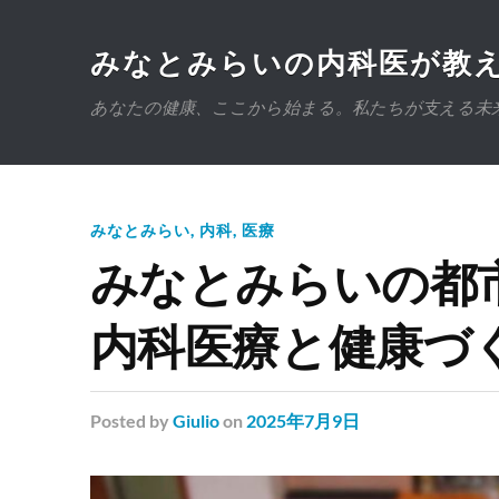
みなとみらいの内科医が教え
あなたの健康、ここから始まる。私たちが支える未
みなとみらい
,
内科
,
医療
みなとみらいの都
内科医療と健康づ
Posted
by
Giulio
on
2025年7月9日