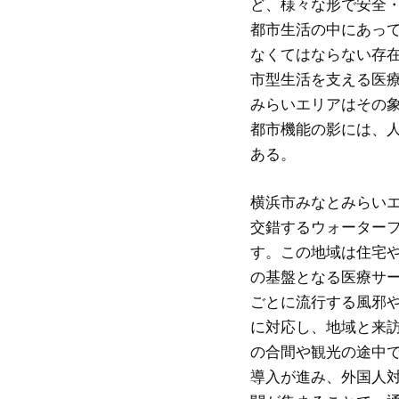
ど、様々な形で安全
都市生活の中にあっ
なくてはならない存
市型生活を支える医
みらいエリアはその
都市機能の影には、
ある。
横浜市みなとみらい
交錯するウォーター
す。この地域は住宅
の基盤となる医療サ
ごとに流行する風邪
に対応し、地域と来
の合間や観光の途中
導入が進み、外国人