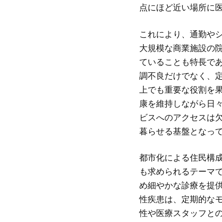
点にほど近い場所に
これにより、通勤や
大規模な商業施設の
ていることも特長で
調不良だけでなく、
上でも重要な役割を
康を維持しながら日
ビスへのアクセスは
暮らせる基盤となっ
都市化による住民構
も求められるテーマ
め細やかな診療を提
性疾患は、定期的な
性や医療スタッフと