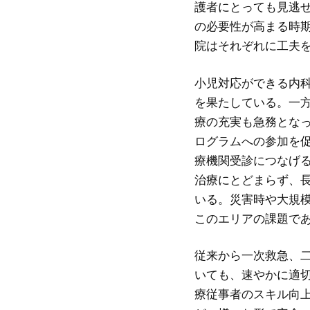
護者にとっても見逃
の必要性が高まる時
院はそれぞれに工夫
小児対応ができる内
を果たしている。一
療の充実も急務とな
ログラムへの参加を
療機関受診につなげ
治療にとどまらず、
いる。災害時や大規
このエリアの課題で
従来から一次救急、
いても、速やかに適
療従事者のスキル向