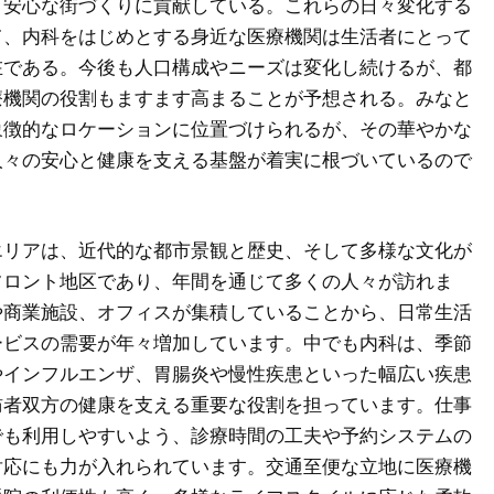
・安心な街づくりに貢献している。これらの日々変化する
て、内科をはじめとする身近な医療機関は生活者にとって
在である。今後も人口構成やニーズは変化し続けるが、都
療機関の役割もますます高まることが予想される。みなと
象徴的なロケーションに位置づけられるが、その華やかな
人々の安心と健康を支える基盤が着実に根づいているので
エリアは、近代的な都市景観と歴史、そして多様な文化が
フロント地区であり、年間を通じて多くの人々が訪れま
や商業施設、オフィスが集積していることから、日常生活
ービスの需要が年々増加しています。中でも内科は、季節
やインフルエンザ、胃腸炎や慢性疾患といった幅広い疾患
訪者双方の健康を支える重要な役割を担っています。仕事
でも利用しやすいよう、診療時間の工夫や予約システムの
対応にも力が入れられています。交通至便な立地に医療機