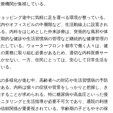
医療機関が集積している。
ショッピング途中に気軽に足を運べる環境が整っている。
院内やオフィスビルの中層階など、生活動線上に設置され
ある。内科をはじめとした外来診療は、突発的な風邪や体
定期的な健診や生活習慣病の管理など継続的な健康管理の
果たしている。ウォーターフロント都市で働く人々は、健
々の業務に取り組む必要があるため、適切な内科医療サー
欠かせない。一方、住民にとっては、安心して日常生活を
ている。
成の多様化が進む中、高齢者への対応や生活習慣病の予防
である。内科は個々の症状や背景をしっかりと把握し、き
供することが求められる。特に糖尿病や高血圧といった慢
モニタリングと生活指導が必要不可欠であり、通院の利便
の信頼関係が重要視されている。学齢期の子どもやその保