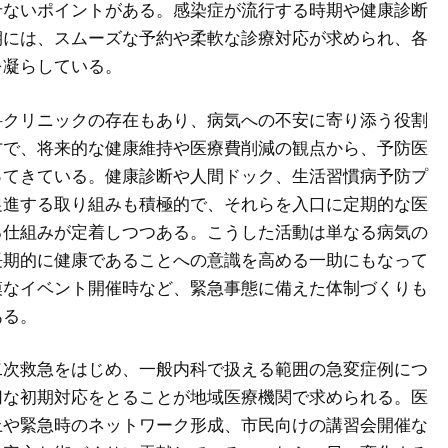
せないポイントがある。感染症が流行する時期や健康診断
期には、スムーズな予約や柔軟な診療対応が求められ、各
を凝らしている。
科クリニックの存在もあり、病気への不安に寄り添う役割
方で、将来的な健康維持や医療費削減の観点から、予防医
ってきている。健康診断や人間ドック、生活習慣病予防プ
促進する取り組みも積極的で、それらを入口に定期的な医
る仕組みが定着しつつある。こうした活動は単なる病気の
長期的に健康であることへの意識を高める一助にもなって
模なイベント開催時など、緊急事態に備えた体制づくりも
ある。
二次救急をはじめ、一般内科で扱える範囲の急変症例につ
切な初期対応をとることが地域医療機関で求められる。医
上や緊急時のネットワーク形成、市民向けの講習会開催な