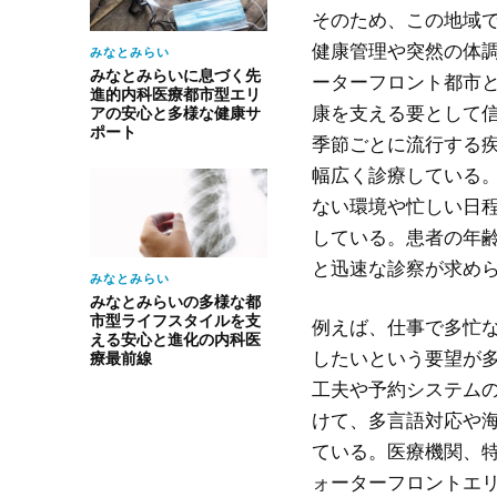
そのため、この地域
健康管理や突然の体
みなとみらい
みなとみらいに息づく先
ーターフロント都市
進的内科医療都市型エリ
康を支える要として
アの安心と多様な健康サ
ポート
季節ごとに流行する
幅広く診療している
ない環境や忙しい日
している。患者の年
と迅速な診察が求め
みなとみらい
みなとみらいの多様な都
市型ライフスタイルを支
例えば、仕事で多忙
える安心と進化の内科医
したいという要望が
療最前線
工夫や予約システム
けて、多言語対応や
ている。医療機関、
ォーターフロントエ