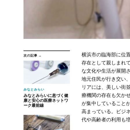
横浜市の臨海部に位
次の記事 →
存在として親しまれ
な文化や生活が展開
地元住民が行き交い
リアには、美しい街
みなとみらい
療機関の存在も欠か
みなとみらいに息づく健
康と安心の医療ネットワ
が集中していること
ーク最前線
高まっている。ビジ
代や高齢者の利用も