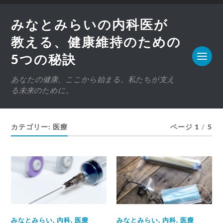
みなとみらいの内科医が
教える、健康維持のための
5つの秘訣
あなたの健康、ここから始まる。私たちが支え
る未来のために。
カテゴリー:
医療
ページ 1
/
5
みなとみらい
,
内科
,
医療
みなとみらい
,
内科
,
医療